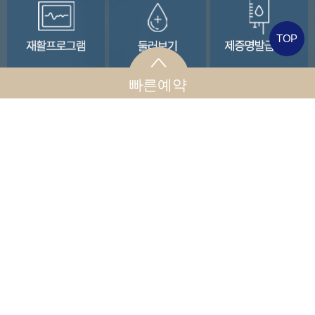
TOP
빠른예약
COMMUNITY
개인정보취급방침
카드뉴스
자세히보기
척추클리닉
족부클리닉
족
관악구척추
서울발교정
관
병원 허리디
소아 무지외
외
스크 주사 치
반증 원인, 유
톱