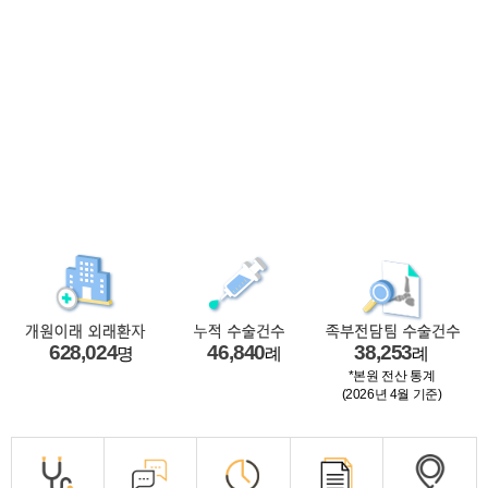
628,024
46,840
38,253
명
례
례
*본원 전산 통계
(2026년 4월 기준)