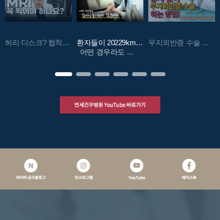
유튜브 중독자인 당신... 혹시 손가락이 '딸깍' 거리지 않나요?..
허리 디스크? 협착? 나는 수술 해야하나? 전문의가 알려드립니다.
환자들이 20229km를 날아와 이 병원에서 진료 받는 이유
무지외반증 수술 이렇게 합니다(상처 걱정 X)
MR
어떤 경우라도 환자를 포기하지 않습니다...